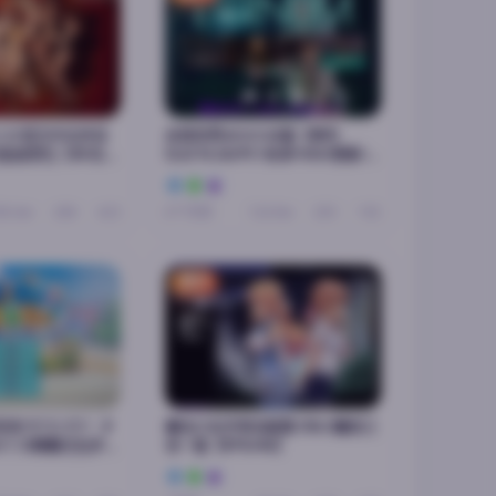
1.0 官方中文步兵
永恒世界v0.9.5 AI版【神作
追加回忆]【3D互动
SLG/14.2G/PC+安卓+IOS/更新/汉
中文/动态】
化/动态】
90.4w
288
423
6个月前
124.9w
205
192
置顶
日狂欢/サマバケ！す
魔法少女天穹法妮雅 V56.5魔改三
r1.12精翻汉化步兵
合一版【RPG/4G】
/新整合/35G】